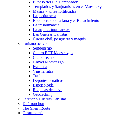
El paso del Cid Campeador
Templarios y Sanjuanistas en el Maestrazgo
Masías y torres fortificadas
La piedra seca
El comercio de la lana y el Renacimiento
La trashumancia
La arquitectura barroca
Las Guerras Carlistas
Guerra civil, posguerra y maquis
Turismo activo
Senderismo
Centro BTT Maestrazgo
Cicloturismo
Gravel Maestrazgo
Escalada
Vías ferratas
Trail
Deportes acuáticos
Espeleología
Raquetas de nieve
Geocaching
Territorio Guerras Carlistas
De Tronchón
The Silent Route
Gastronomía