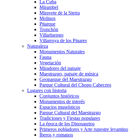
La Cuba
Mirambel
Miravete de la Sierra
Molinos
Pitarque
Tronchón
Villarluengo
Villarroya de los Pinares
Naturaleza
Monumentos Naturales
Fauna
Vegetación
Miradores del paisaje
Maestrazgo, paisaje de música
Geoparque del Maestrazgo
Parque Cultural del Chopo Cabecero
Lugares con historia
Conjuntos históricos
Monumentos de interés
Espacios museísticos
Parque Cultural del Maestrazgo
Tradiciones y Fiestas populares
La época de los Dinosaurios
Primeros pobladores y Arte rupestre levantino
Íberos y romanos