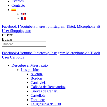
Eventos
Contacto
Facebook-f
Youtube
Pinterest-p
Instagram
Tiktok
Microphone-alt
User
Shopping-cart
Buscar
Buscar
Facebook-f
Youtube
Pinterest-p
Instagram
Microphone-alt
Tiktok
User
Cart-plus
Descubre el Maestrazgo
Los pueblos
Allepuz
Bordón
Cantavieja
Cañada de Benatanduz
Cuevas de Cañart
Castellote
Fortanete
La Iglesuela del Cid