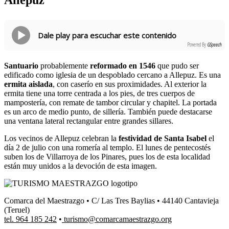
Dale play para escuchar este contenido
Powered By
GSpeech
Santuario
probablemente
reformado en 1546
que pudo ser
edificado como iglesia de un despoblado cercano a Allepuz. Es una
ermita aislada
, con caserío en sus proximidades. Al exterior la
ermita tiene una torre centrada a los pies, de tres cuerpos de
mampostería, con remate de tambor circular y chapitel. La portada
es un arco de medio punto, de sillería. También puede destacarse
una ventana lateral rectangular entre grandes sillares.
Los vecinos de Allepuz celebran la
festividad de Santa Isabel
el
día 2 de julio con una romería al templo. El lunes de pentecostés
suben los de Villarroya de los Pinares, pues los de esta localidad
están muy unidos a la devoción de esta imagen.
Comarca del Maestrazgo • C/ Las Tres Baylias • 44140 Cantavieja
(Teruel)
tel. 964 185 242
•
turismo@comarcamaestrazgo.org