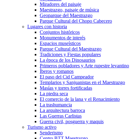
Miradores del paisaje
Maestrazgo, paisaje de música
Geoparque del Maestrazgo
Parque Cultural del Chopo Cabecero
Lugares con historia
Conjuntos históricos
Monumentos de interés
Espacios museísticos
Parque Cultural del Maestrazgo
Tradiciones y Fiestas populares
La época de los Dinosaurios
Primeros pobladores y Arte rupestre levantino
Íberos y romanos
El paso del Cid Campeador
Templarios y Sanjuanistas en el Maestrazgo
Masías y torres fortificadas
La piedra seca
El comercio de la lana y el Renacimiento
La trashumancia
La arquitectura barroca
Las Guerras Carlistas
Guerra civil, posguerra y maquis
Turismo activo
Senderismo
Centro BTT Maestrazgo