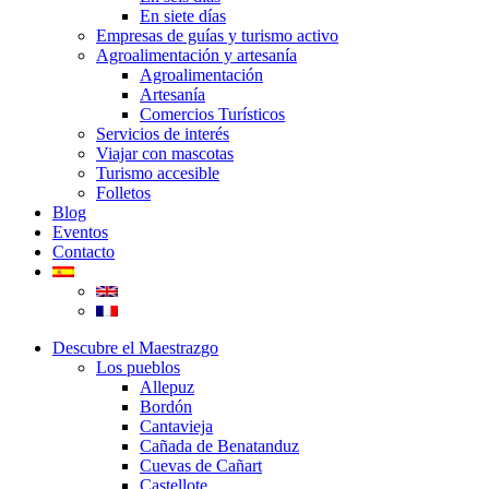
En siete días
Empresas de guías y turismo activo
Agroalimentación y artesanía
Agroalimentación
Artesanía
Comercios Turísticos
Servicios de interés
Viajar con mascotas
Turismo accesible
Folletos
Blog
Eventos
Contacto
Descubre el Maestrazgo
Los pueblos
Allepuz
Bordón
Cantavieja
Cañada de Benatanduz
Cuevas de Cañart
Castellote