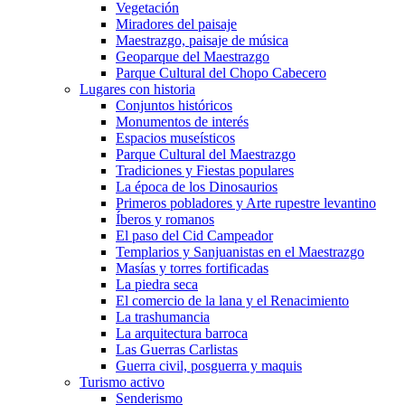
Vegetación
Miradores del paisaje
Maestrazgo, paisaje de música
Geoparque del Maestrazgo
Parque Cultural del Chopo Cabecero
Lugares con historia
Conjuntos históricos
Monumentos de interés
Espacios museísticos
Parque Cultural del Maestrazgo
Tradiciones y Fiestas populares
La época de los Dinosaurios
Primeros pobladores y Arte rupestre levantino
Íberos y romanos
El paso del Cid Campeador
Templarios y Sanjuanistas en el Maestrazgo
Masías y torres fortificadas
La piedra seca
El comercio de la lana y el Renacimiento
La trashumancia
La arquitectura barroca
Las Guerras Carlistas
Guerra civil, posguerra y maquis
Turismo activo
Senderismo