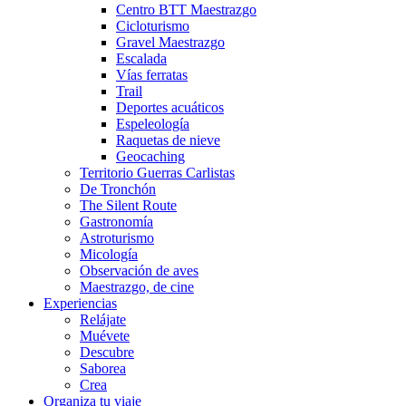
Centro BTT Maestrazgo
Cicloturismo
Gravel Maestrazgo
Escalada
Vías ferratas
Trail
Deportes acuáticos
Espeleología
Raquetas de nieve
Geocaching
Territorio Guerras Carlistas
De Tronchón
The Silent Route
Gastronomía
Astroturismo
Micología
Observación de aves
Maestrazgo, de cine
Experiencias
Relájate
Muévete
Descubre
Saborea
Crea
Organiza tu viaje