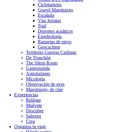
Cicloturismo
Gravel Maestrazgo
Escalada
Vías ferratas
Trail
Deportes acuáticos
Espeleología
Raquetas de nieve
Geocaching
Territorio Guerras Carlistas
De Tronchón
The Silent Route
Gastronomía
Astroturismo
Micología
Observación de aves
Maestrazgo, de cine
Experiencias
Relájate
Muévete
Descubre
Saborea
Crea
Organiza tu viaje
Dónde comer