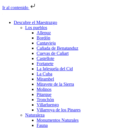
Ir al contenido
Descubre el Maestrazgo
Los pueblos
Allepuz
Bordón
Cantavieja
Cañada de Benatanduz
Cuevas de Cañart
Castellote
Fortanete
La Iglesuela del Cid
La Cuba
Mirambel
Miravete de la Sierra
Molinos
Pitarque
Tronchón
Villarluengo
Villarroya de los Pinares
Naturaleza
Monumentos Naturales
Fauna