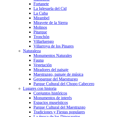
Fortanete
La Iglesuela del Cid
La Cuba
Mirambel
Miravete de la Sierra
Molinos
Pitarque
Tronchón
Villarluengo
Villarroya de los Pinares
Naturaleza
Monumentos Naturales
Fauna
Vegetación
Miradores del paisaje
Maestrazgo, paisaje de música
Geoparque del Maestrazgo
Parque Cultural del Chopo Cabecero
Lugares con historia
Conjuntos históricos
Monumentos de interés
Espacios museísticos
Parque Cultural del Maestrazgo
Tradiciones y Fiestas populares
La época de los Dinosaurios