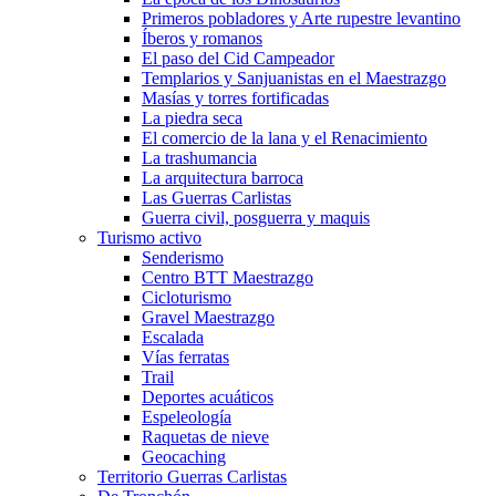
Primeros pobladores y Arte rupestre levantino
Íberos y romanos
El paso del Cid Campeador
Templarios y Sanjuanistas en el Maestrazgo
Masías y torres fortificadas
La piedra seca
El comercio de la lana y el Renacimiento
La trashumancia
La arquitectura barroca
Las Guerras Carlistas
Guerra civil, posguerra y maquis
Turismo activo
Senderismo
Centro BTT Maestrazgo
Cicloturismo
Gravel Maestrazgo
Escalada
Vías ferratas
Trail
Deportes acuáticos
Espeleología
Raquetas de nieve
Geocaching
Territorio Guerras Carlistas