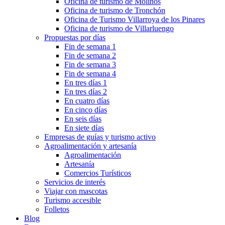
Oficina de turismo de Molinos
Oficina de turismo de Tronchón
Oficina de Turismo Villarroya de los Pinares
Oficina de turismo de Villarluengo
Propuestas por días
Fin de semana 1
Fin de semana 2
Fin de semana 3
Fin de semana 4
En tres días 1
En tres días 2
En cuatro días
En cinco días
En seis días
En siete días
Empresas de guías y turismo activo
Agroalimentación y artesanía
Agroalimentación
Artesanía
Comercios Turísticos
Servicios de interés
Viajar con mascotas
Turismo accesible
Folletos
Blog