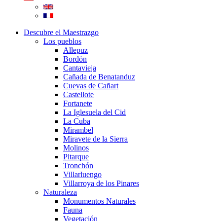
Descubre el Maestrazgo
Los pueblos
Allepuz
Bordón
Cantavieja
Cañada de Benatanduz
Cuevas de Cañart
Castellote
Fortanete
La Iglesuela del Cid
La Cuba
Mirambel
Miravete de la Sierra
Molinos
Pitarque
Tronchón
Villarluengo
Villarroya de los Pinares
Naturaleza
Monumentos Naturales
Fauna
Vegetación