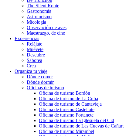
De Tronchón
The Silent Route
Gastronomía
Astroturismo
Micología
Observación de aves
Maestrazgo, de cine
Experiencias
Relájate
Muévete
Descubre
Saborea
Crea
Organiza tu viaje
Dónde comer
Dónde dormir
Oficinas de turismo
Oficina de turismo Bordón
Oficina de turismo de La Cuba
Oficina de turismo de Cantavieja
Oficina de turismo Castellote
Oficina de turismo Fortanete
Oficina de turismo La Iglesuela del Cid
Oficina de turismo de Las Cuevas de Cañart
Oficina de turismo Mirambel