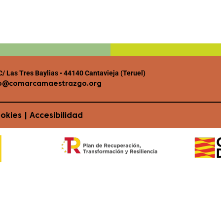
/ Las Tres Baylias • 44140 Cantavieja (Teruel)
o@comarcamaestrazgo.org
ookies
|
Accesibilidad