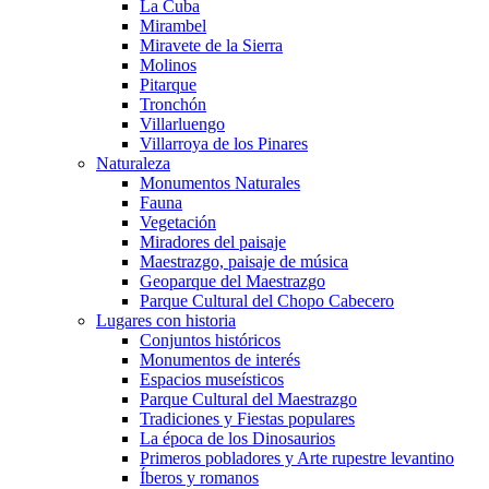
La Cuba
Mirambel
Miravete de la Sierra
Molinos
Pitarque
Tronchón
Villarluengo
Villarroya de los Pinares
Naturaleza
Monumentos Naturales
Fauna
Vegetación
Miradores del paisaje
Maestrazgo, paisaje de música
Geoparque del Maestrazgo
Parque Cultural del Chopo Cabecero
Lugares con historia
Conjuntos históricos
Monumentos de interés
Espacios museísticos
Parque Cultural del Maestrazgo
Tradiciones y Fiestas populares
La época de los Dinosaurios
Primeros pobladores y Arte rupestre levantino
Íberos y romanos