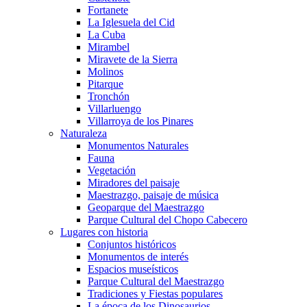
Fortanete
La Iglesuela del Cid
La Cuba
Mirambel
Miravete de la Sierra
Molinos
Pitarque
Tronchón
Villarluengo
Villarroya de los Pinares
Naturaleza
Monumentos Naturales
Fauna
Vegetación
Miradores del paisaje
Maestrazgo, paisaje de música
Geoparque del Maestrazgo
Parque Cultural del Chopo Cabecero
Lugares con historia
Conjuntos históricos
Monumentos de interés
Espacios museísticos
Parque Cultural del Maestrazgo
Tradiciones y Fiestas populares
La época de los Dinosaurios