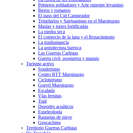
Primeros pobladores y Arte rupestre levantino
Íberos y romanos
El paso del Cid Campeador
Templarios y Sanjuanistas en el Maestrazgo
Masías y torres fortificadas
La piedra seca
El comercio de la lana y el Renacimiento
La trashumancia
La arquitectura barroca
Las Guerras Carlistas
Guerra civil, posguerra y maquis
Turismo activo
Senderismo
Centro BTT Maestrazgo
Cicloturismo
Gravel Maestrazgo
Escalada
Vías ferratas
Trail
Deportes acuáticos
Espeleología
Raquetas de nieve
Geocaching
Territorio Guerras Carlistas