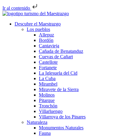
Ir al contenido
Descubre el Maestrazgo
Los pueblos
Allepuz
Bordón
Cantavieja
Cañada de Benatanduz
Cuevas de Cañart
Castellote
Fortanete
La Iglesuela del Cid
La Cuba
Mirambel
Miravete de la Sierra
Molinos
Pitarque
Tronchón
Villarluengo
Villarroya de los Pinares
Naturaleza
Monumentos Naturales
Fauna