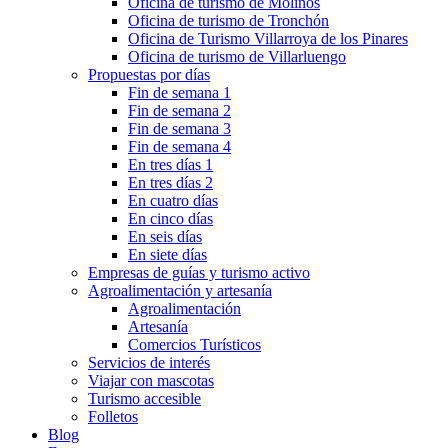
Oficina de turismo de Molinos
Oficina de turismo de Tronchón
Oficina de Turismo Villarroya de los Pinares
Oficina de turismo de Villarluengo
Propuestas por días
Fin de semana 1
Fin de semana 2
Fin de semana 3
Fin de semana 4
En tres días 1
En tres días 2
En cuatro días
En cinco días
En seis días
En siete días
Empresas de guías y turismo activo
Agroalimentación y artesanía
Agroalimentación
Artesanía
Comercios Turísticos
Servicios de interés
Viajar con mascotas
Turismo accesible
Folletos
Blog