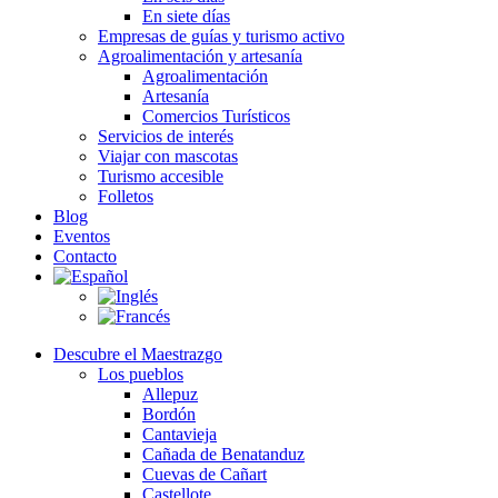
En siete días
Empresas de guías y turismo activo
Agroalimentación y artesanía
Agroalimentación
Artesanía
Comercios Turísticos
Servicios de interés
Viajar con mascotas
Turismo accesible
Folletos
Blog
Eventos
Contacto
Descubre el Maestrazgo
Los pueblos
Allepuz
Bordón
Cantavieja
Cañada de Benatanduz
Cuevas de Cañart
Castellote