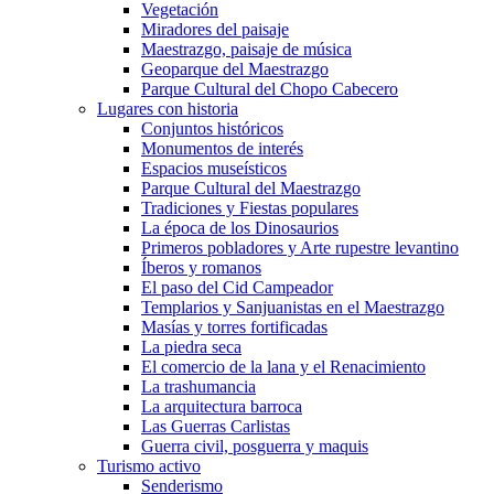
Vegetación
Miradores del paisaje
Maestrazgo, paisaje de música
Geoparque del Maestrazgo
Parque Cultural del Chopo Cabecero
Lugares con historia
Conjuntos históricos
Monumentos de interés
Espacios museísticos
Parque Cultural del Maestrazgo
Tradiciones y Fiestas populares
La época de los Dinosaurios
Primeros pobladores y Arte rupestre levantino
Íberos y romanos
El paso del Cid Campeador
Templarios y Sanjuanistas en el Maestrazgo
Masías y torres fortificadas
La piedra seca
El comercio de la lana y el Renacimiento
La trashumancia
La arquitectura barroca
Las Guerras Carlistas
Guerra civil, posguerra y maquis
Turismo activo
Senderismo