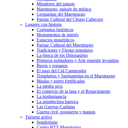
Miradores del paisaje
Maestrazgo, paisaje de música
Geoparque del Maestrazgo
Parque Cultural del Chopo Cabecero
Lugares con historia
Conjuntos históricos
Monumentos de interés
Espacios museísticos
Parque Cultural del Maestrazgo
Tradiciones y Fiestas populares
La época de los Dinosaurios
Primeros pobladores y Arte rupestre levantino
Íberos y romanos
El paso del Cid Campeador
Templarios y Sanjuanistas en el Maestrazgo
Masías y torres fortificadas
La piedra seca
El comercio de la lana y el Renacimiento
La trashumancia
La arquitectura barroca
Las Guerras Carlistas
Guerra civil, posguerra y maquis
Turismo activo
Senderismo
Centro BTT Maestrazgo