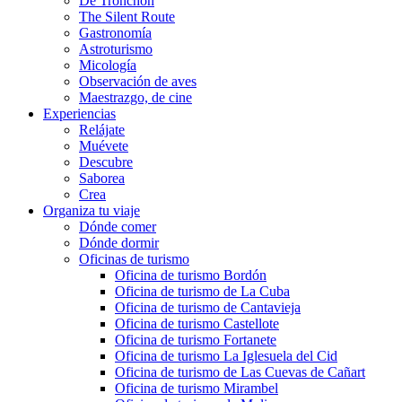
De Tronchón
The Silent Route
Gastronomía
Astroturismo
Micología
Observación de aves
Maestrazgo, de cine
Experiencias
Relájate
Muévete
Descubre
Saborea
Crea
Organiza tu viaje
Dónde comer
Dónde dormir
Oficinas de turismo
Oficina de turismo Bordón
Oficina de turismo de La Cuba
Oficina de turismo de Cantavieja
Oficina de turismo Castellote
Oficina de turismo Fortanete
Oficina de turismo La Iglesuela del Cid
Oficina de turismo de Las Cuevas de Cañart
Oficina de turismo Mirambel