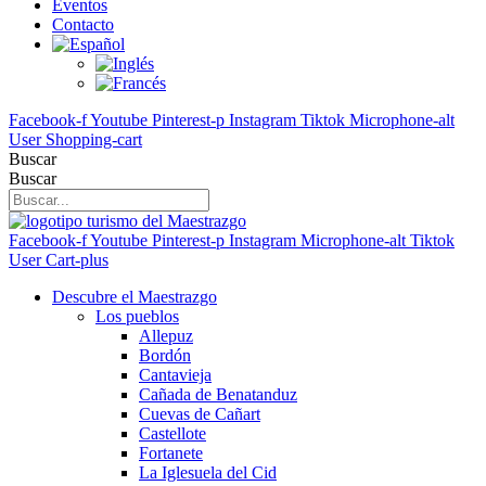
Eventos
Contacto
Facebook-f
Youtube
Pinterest-p
Instagram
Tiktok
Microphone-alt
User
Shopping-cart
Buscar
Buscar
Facebook-f
Youtube
Pinterest-p
Instagram
Microphone-alt
Tiktok
User
Cart-plus
Descubre el Maestrazgo
Los pueblos
Allepuz
Bordón
Cantavieja
Cañada de Benatanduz
Cuevas de Cañart
Castellote
Fortanete
La Iglesuela del Cid