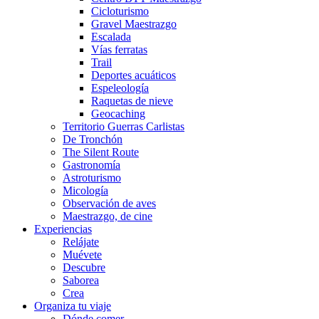
Cicloturismo
Gravel Maestrazgo
Escalada
Vías ferratas
Trail
Deportes acuáticos
Espeleología
Raquetas de nieve
Geocaching
Territorio Guerras Carlistas
De Tronchón
The Silent Route
Gastronomía
Astroturismo
Micología
Observación de aves
Maestrazgo, de cine
Experiencias
Relájate
Muévete
Descubre
Saborea
Crea
Organiza tu viaje
Dónde comer