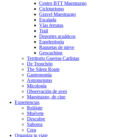
Centro BTT Maestrazgo
Cicloturismo
Gravel Maestrazgo
Escalada
Vías ferratas
Trail
Deportes acuáticos
Espeleología
Raquetas de nieve
Geocaching
Territorio Guerras Carlistas
De Tronchón
The Silent Route
Gastronomía
Astroturismo
Micología
Observación de aves
Maestrazgo, de cine
Experiencias
Relájate
Muévete
Descubre
Saborea
Crea
Organiza tu viaje