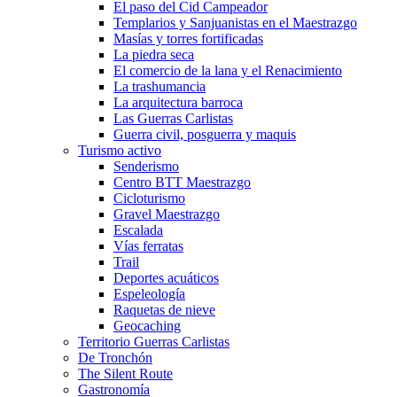
El paso del Cid Campeador
Templarios y Sanjuanistas en el Maestrazgo
Masías y torres fortificadas
La piedra seca
El comercio de la lana y el Renacimiento
La trashumancia
La arquitectura barroca
Las Guerras Carlistas
Guerra civil, posguerra y maquis
Turismo activo
Senderismo
Centro BTT Maestrazgo
Cicloturismo
Gravel Maestrazgo
Escalada
Vías ferratas
Trail
Deportes acuáticos
Espeleología
Raquetas de nieve
Geocaching
Territorio Guerras Carlistas
De Tronchón
The Silent Route
Gastronomía