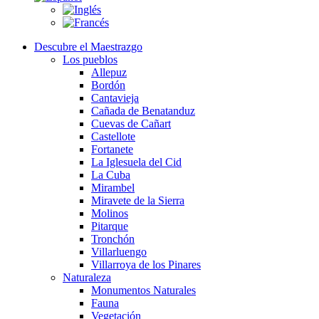
Descubre el Maestrazgo
Los pueblos
Allepuz
Bordón
Cantavieja
Cañada de Benatanduz
Cuevas de Cañart
Castellote
Fortanete
La Iglesuela del Cid
La Cuba
Mirambel
Miravete de la Sierra
Molinos
Pitarque
Tronchón
Villarluengo
Villarroya de los Pinares
Naturaleza
Monumentos Naturales
Fauna
Vegetación