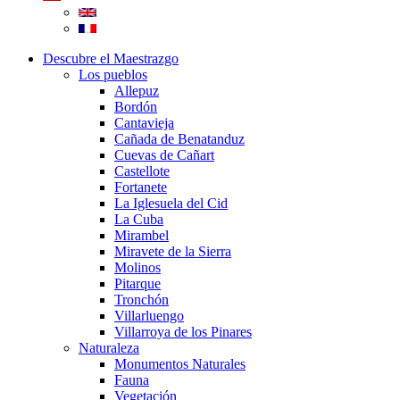
Descubre el Maestrazgo
Los pueblos
Allepuz
Bordón
Cantavieja
Cañada de Benatanduz
Cuevas de Cañart
Castellote
Fortanete
La Iglesuela del Cid
La Cuba
Mirambel
Miravete de la Sierra
Molinos
Pitarque
Tronchón
Villarluengo
Villarroya de los Pinares
Naturaleza
Monumentos Naturales
Fauna
Vegetación