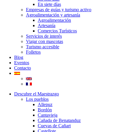
En siete días
Empresas de guías y turismo activo
Agroalimentación y artesanía
Agroalimentación
Artesanía
Comercios Turísticos
Servicios de interés
Viajar con mascotas
Turismo accesible
Folletos
Blog
Eventos
Contacto
Descubre el Maestrazgo
Los pueblos
Allepuz
Bordón
Cantavieja
Cañada de Benatanduz
Cuevas de Cañart
Castellote