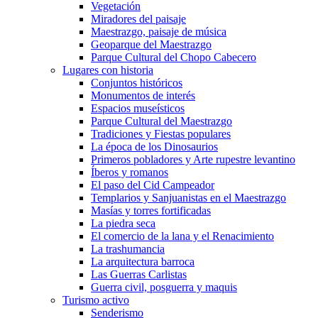
Vegetación
Miradores del paisaje
Maestrazgo, paisaje de música
Geoparque del Maestrazgo
Parque Cultural del Chopo Cabecero
Lugares con historia
Conjuntos históricos
Monumentos de interés
Espacios museísticos
Parque Cultural del Maestrazgo
Tradiciones y Fiestas populares
La época de los Dinosaurios
Primeros pobladores y Arte rupestre levantino
Íberos y romanos
El paso del Cid Campeador
Templarios y Sanjuanistas en el Maestrazgo
Masías y torres fortificadas
La piedra seca
El comercio de la lana y el Renacimiento
La trashumancia
La arquitectura barroca
Las Guerras Carlistas
Guerra civil, posguerra y maquis
Turismo activo
Senderismo