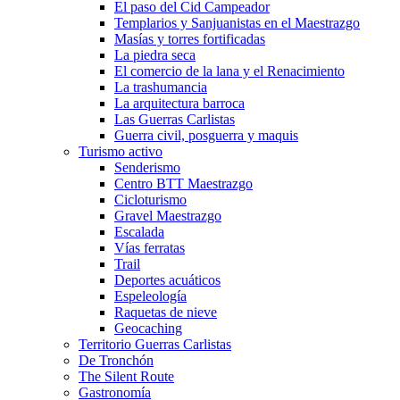
El paso del Cid Campeador
Templarios y Sanjuanistas en el Maestrazgo
Masías y torres fortificadas
La piedra seca
El comercio de la lana y el Renacimiento
La trashumancia
La arquitectura barroca
Las Guerras Carlistas
Guerra civil, posguerra y maquis
Turismo activo
Senderismo
Centro BTT Maestrazgo
Cicloturismo
Gravel Maestrazgo
Escalada
Vías ferratas
Trail
Deportes acuáticos
Espeleología
Raquetas de nieve
Geocaching
Territorio Guerras Carlistas
De Tronchón
The Silent Route
Gastronomía