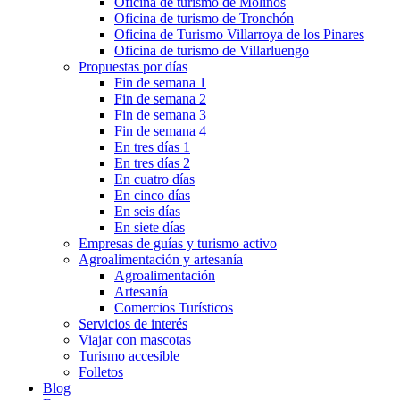
Oficina de turismo de Molinos
Oficina de turismo de Tronchón
Oficina de Turismo Villarroya de los Pinares
Oficina de turismo de Villarluengo
Propuestas por días
Fin de semana 1
Fin de semana 2
Fin de semana 3
Fin de semana 4
En tres días 1
En tres días 2
En cuatro días
En cinco días
En seis días
En siete días
Empresas de guías y turismo activo
Agroalimentación y artesanía
Agroalimentación
Artesanía
Comercios Turísticos
Servicios de interés
Viajar con mascotas
Turismo accesible
Folletos
Blog