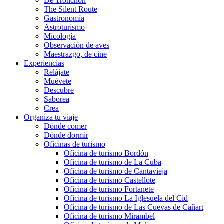
De Tronchón
The Silent Route
Gastronomía
Astroturismo
Micología
Observación de aves
Maestrazgo, de cine
Experiencias
Relájate
Muévete
Descubre
Saborea
Crea
Organiza tu viaje
Dónde comer
Dónde dormir
Oficinas de turismo
Oficina de turismo Bordón
Oficina de turismo de La Cuba
Oficina de turismo de Cantavieja
Oficina de turismo Castellote
Oficina de turismo Fortanete
Oficina de turismo La Iglesuela del Cid
Oficina de turismo de Las Cuevas de Cañart
Oficina de turismo Mirambel