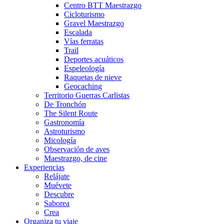
Centro BTT Maestrazgo
Cicloturismo
Gravel Maestrazgo
Escalada
Vías ferratas
Trail
Deportes acuáticos
Espeleología
Raquetas de nieve
Geocaching
Territorio Guerras Carlistas
De Tronchón
The Silent Route
Gastronomía
Astroturismo
Micología
Observación de aves
Maestrazgo, de cine
Experiencias
Relájate
Muévete
Descubre
Saborea
Crea
Organiza tu viaje