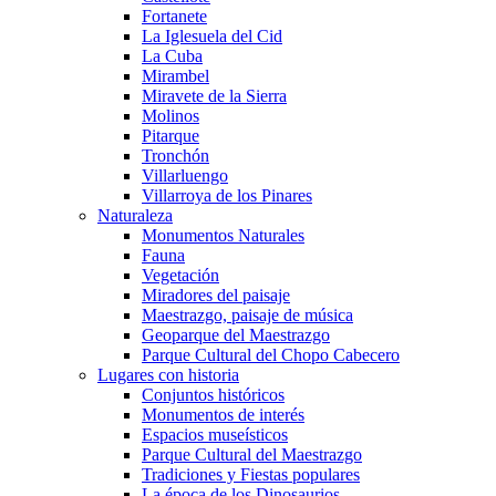
Fortanete
La Iglesuela del Cid
La Cuba
Mirambel
Miravete de la Sierra
Molinos
Pitarque
Tronchón
Villarluengo
Villarroya de los Pinares
Naturaleza
Monumentos Naturales
Fauna
Vegetación
Miradores del paisaje
Maestrazgo, paisaje de música
Geoparque del Maestrazgo
Parque Cultural del Chopo Cabecero
Lugares con historia
Conjuntos históricos
Monumentos de interés
Espacios museísticos
Parque Cultural del Maestrazgo
Tradiciones y Fiestas populares
La época de los Dinosaurios