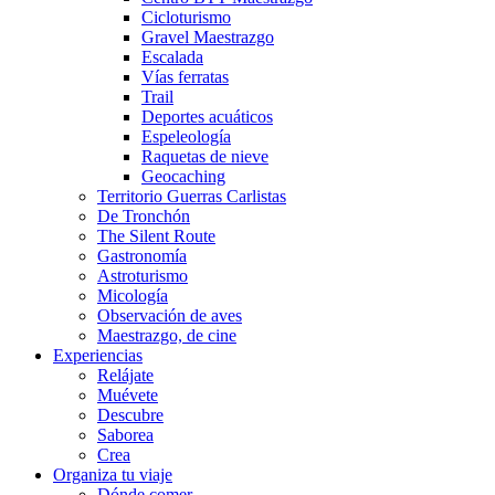
Cicloturismo
Gravel Maestrazgo
Escalada
Vías ferratas
Trail
Deportes acuáticos
Espeleología
Raquetas de nieve
Geocaching
Territorio Guerras Carlistas
De Tronchón
The Silent Route
Gastronomía
Astroturismo
Micología
Observación de aves
Maestrazgo, de cine
Experiencias
Relájate
Muévete
Descubre
Saborea
Crea
Organiza tu viaje
Dónde comer