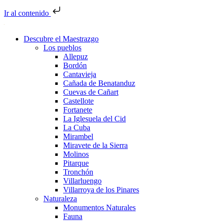
Ir al contenido
Descubre el Maestrazgo
Los pueblos
Allepuz
Bordón
Cantavieja
Cañada de Benatanduz
Cuevas de Cañart
Castellote
Fortanete
La Iglesuela del Cid
La Cuba
Mirambel
Miravete de la Sierra
Molinos
Pitarque
Tronchón
Villarluengo
Villarroya de los Pinares
Naturaleza
Monumentos Naturales
Fauna