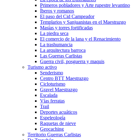
Primeros pobladores y Arte rupestre levantino
Íberos y romanos
El paso del Cid Campeador
Templarios y Sanjuanistas en el Maestrazgo
Masías y torres fortificadas
La piedra seca
El comercio de la lana y el Renacimiento
La trashumancia
La arquitectura barroca
Las Guerras Carlistas
Guerra civil, posguerra y maquis
Turismo activo
Senderismo
Centro BTT Maestrazgo
Cicloturismo
Gravel Maestrazgo
Escalada
Vías ferratas
Trail
Deportes acuáticos
Espeleología
Raquetas de nieve
Geocaching
Territorio Guerras Carlistas