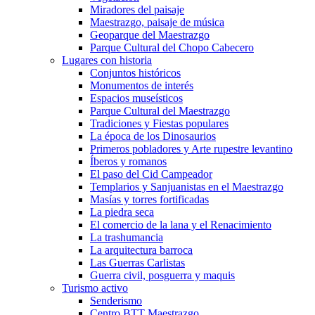
Miradores del paisaje
Maestrazgo, paisaje de música
Geoparque del Maestrazgo
Parque Cultural del Chopo Cabecero
Lugares con historia
Conjuntos históricos
Monumentos de interés
Espacios museísticos
Parque Cultural del Maestrazgo
Tradiciones y Fiestas populares
La época de los Dinosaurios
Primeros pobladores y Arte rupestre levantino
Íberos y romanos
El paso del Cid Campeador
Templarios y Sanjuanistas en el Maestrazgo
Masías y torres fortificadas
La piedra seca
El comercio de la lana y el Renacimiento
La trashumancia
La arquitectura barroca
Las Guerras Carlistas
Guerra civil, posguerra y maquis
Turismo activo
Senderismo
Centro BTT Maestrazgo