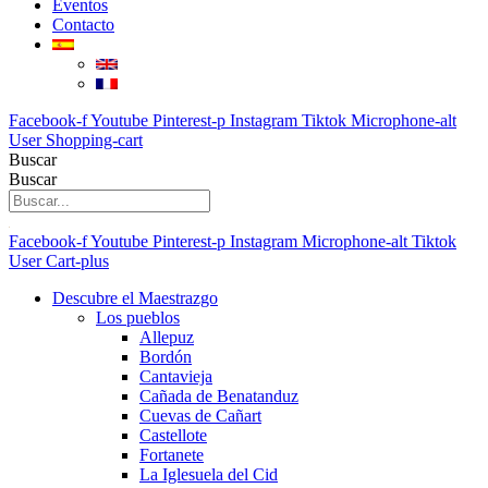
Eventos
Contacto
Facebook-f
Youtube
Pinterest-p
Instagram
Tiktok
Microphone-alt
User
Shopping-cart
Buscar
Buscar
Facebook-f
Youtube
Pinterest-p
Instagram
Microphone-alt
Tiktok
User
Cart-plus
Descubre el Maestrazgo
Los pueblos
Allepuz
Bordón
Cantavieja
Cañada de Benatanduz
Cuevas de Cañart
Castellote
Fortanete
La Iglesuela del Cid