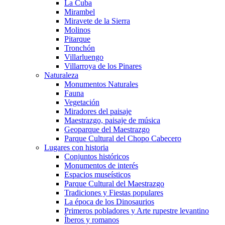
La Cuba
Mirambel
Miravete de la Sierra
Molinos
Pitarque
Tronchón
Villarluengo
Villarroya de los Pinares
Naturaleza
Monumentos Naturales
Fauna
Vegetación
Miradores del paisaje
Maestrazgo, paisaje de música
Geoparque del Maestrazgo
Parque Cultural del Chopo Cabecero
Lugares con historia
Conjuntos históricos
Monumentos de interés
Espacios museísticos
Parque Cultural del Maestrazgo
Tradiciones y Fiestas populares
La época de los Dinosaurios
Primeros pobladores y Arte rupestre levantino
Íberos y romanos